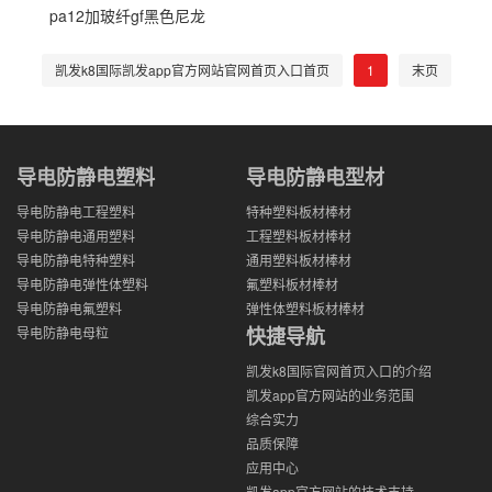
pa12加玻纤gf黑色尼龙
凯发k8国际凯发app官方网站官网首页入口首页
1
末页
导电防静电塑料
导电防静电型材
导电防静电工程塑料
特种塑料板材棒材
导电防静电通用塑料
工程塑料板材棒材
导电防静电特种塑料
通用塑料板材棒材
导电防静电弹性体塑料
氟塑料板材棒材
导电防静电氟塑料
弹性体塑料板材棒材
快捷导航
导电防静电母粒
凯发k8国际官网首页入口的介绍
凯发app官方网站的业务范围
综合实力
品质保障
应用中心
凯发app官方网站的技术支持