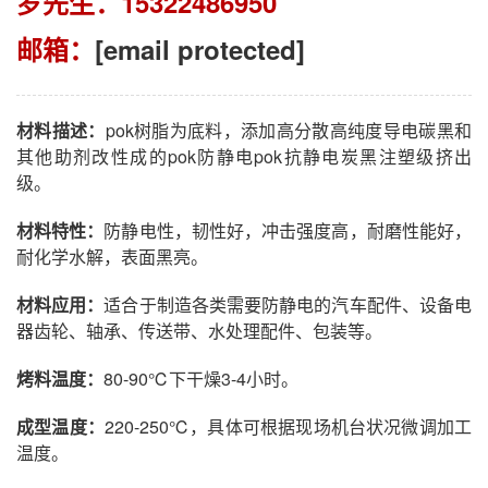
罗先生：15322486950
邮箱：
[email protected]
材料描述：
pok树脂为底料，添加高分散高纯度导电碳黑和
其他助剂改性成的pok防静电pok抗静电炭黑注塑级挤出
级。
材料特性：
防静电性，韧性好，冲击强度高，耐磨性能好，
耐化学水解，表面黑亮。
材料应用：
适合于制造各类需要防静电的汽车配件、设备电
器齿轮、轴承、传送带、水处理配件、包装等。
烤料温度：
80-90℃下干燥3-4小时。
成型温度：
220-250℃，具体可根据现场机台状况微调加工
温度。