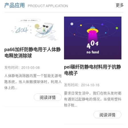
产品应用
更多
PRODUCT APPLICATION
pa66加纤防静电用于人体静
电释放消除球
pei碳纤防静电材料用于抗静
发布时间：2015-05-08
电梳子
人体静电消除器内置一个智能无源电
路系统，当人体触摸球体时，利用人
发布时间：2014-10-16
体上的...
要求日常生活中，我们在梳头发时都
阅读详情
有遇到过起静电的情况，当使用塑料
梳子梳...
阅读详情