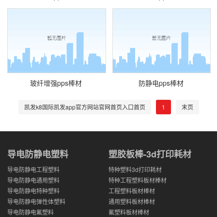
玻纤增强pps棒材
防静电pps棒材
凯发k8国际凯发app官方网站官网首页入口首页
1
末页
导电防静电塑料
塑胶板棒-3d打印耗材
导电防静电工程塑料
特种塑料3d打印耗材
导电防静电通用塑料
特种工程塑料板材棒材
导电防静电特种塑料
工程塑料板材棒材
导电防静电弹性体塑料
通用塑料板材棒材
导电防静电氟塑料
氟塑料板材棒材