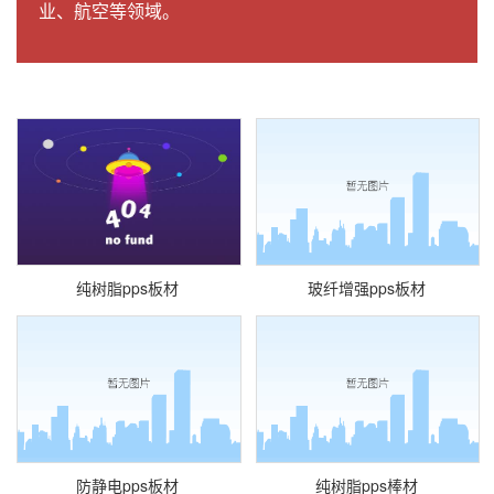
业、航空等领域。
纯树脂pps板材
玻纤增强pps板材
防静电pps板材
纯树脂pps棒材