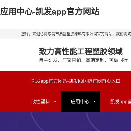
应用中心-凯发app官方网站
您好，欢迎访问东莞市启富塑胶原料有限公司官方网站，我们将
致力高性能工程塑胶领域
自主研发、厂家直销、高端定制、可做同行
凯发app官方网站-凯发k8国际官网首页入口
改性塑料
应用中心
凯发ap