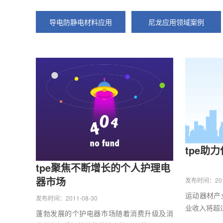
导电防静电材料应用
尼龙应用领域案例
tpe助
tpe聚焦不断增长的个人护理电
器市场
发布时间：2011
运动器材产
发布时间：2011-08-30
业收入将超过
蓬勃发展的个护电器市场随着消费升级及消