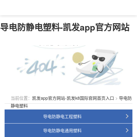
导电防静电塑料-凯发app官方网站
当前位置：
凯发app官方网站-凯发k8国际官网首页入口
>
导电防
静电塑料
导电防静电工程塑料
导电防静电通用塑料