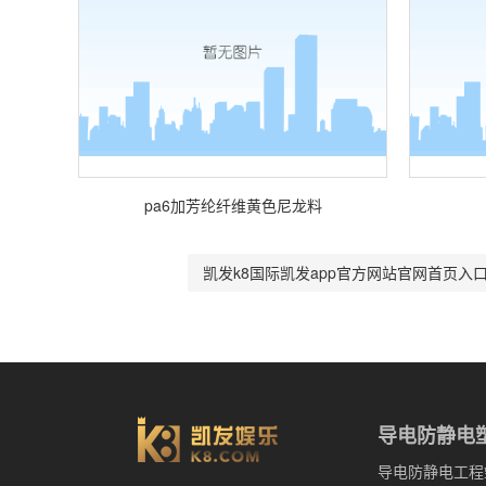
pa6加芳纶纤维黄色尼龙料
凯发k8国际凯发app官方网站官网首页入
导电防静电
导电防静电工程