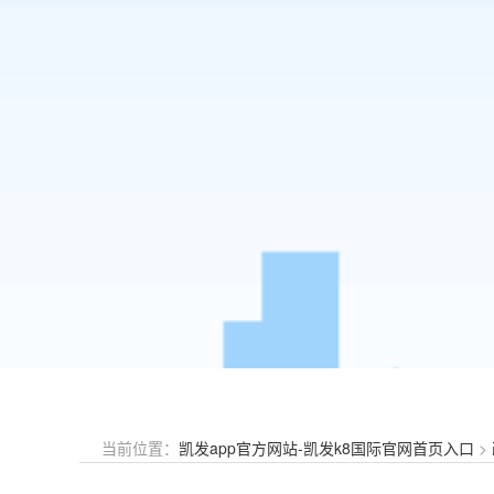
当前位置：
凯发app官方网站-凯发k8国际官网首页入口
>