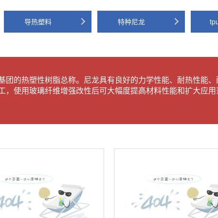
导热塑料
特种尼龙
t
基团的热塑性树脂总称。尼龙具有良好的力学性能、耐热性能、
使用玻璃纤维增强改性后可大幅度提高材料性能和扩大应用范围。常