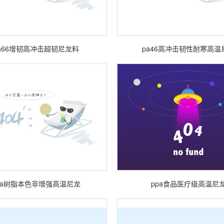
a66增韧高冲击超韧尼龙料
pa46高冲击韧性耐寒高温
pa树脂本色非增强高温尼龙
ppa食品医疗级高温尼