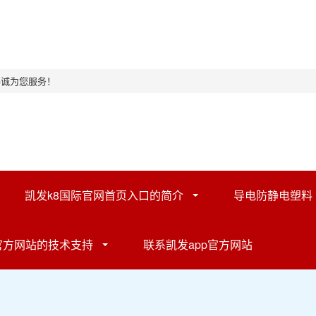
竭诚为您服务！
凯发k8国际官网首页入口的简介
导电防静电塑料
p官方网站的技术支持
联系凯发app官方网站