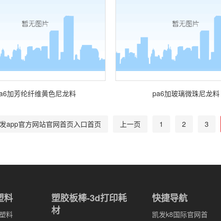
pa6加芳纶纤维黄色尼龙料
pa6加玻璃微珠尼龙料
凯发app官方网站官网首页入口首页
上一页
1
2
3
塑料
塑胶板棒-3d打印耗
快捷导航
材
塑料
凯发k8国际官网首