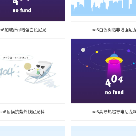
pa6加玻纤gf增强白色尼龙
pa6白色树脂非增强尼
pa6耐候抗紫外线尼龙料
pa6高导热超导电尼龙