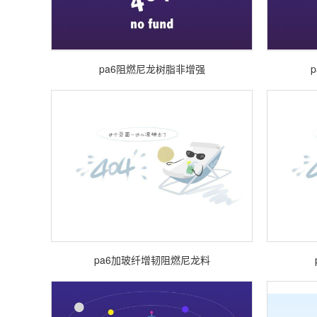
pa6阻燃尼龙树脂非增强
pa6加玻纤增韧阻燃尼龙料