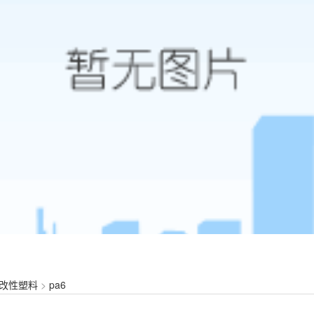
改性塑料
>
pa6