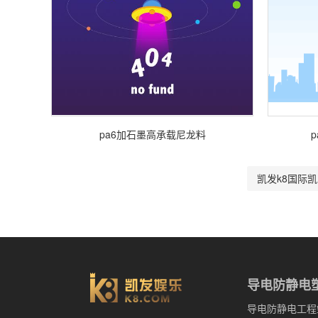
pa6加石墨高承载尼龙料
凯发k8国际
导电防静电
导电防静电工程