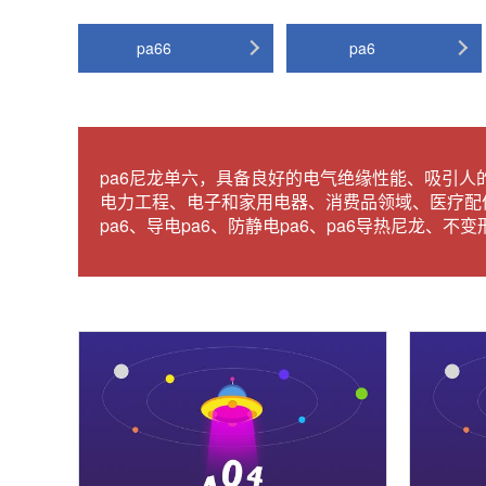
pa66
pa6
pa6尼龙单六，具备良好的电气绝缘性能、吸引
电力工程、电子和家用电器、消费品领域、医疗配件及
pa6、导电pa6、防静电pa6、pa6导热尼龙、不变