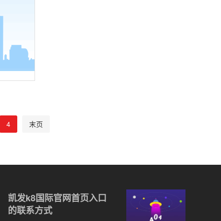
4
末页
凯发k8国际官网首页入口
的联系方式