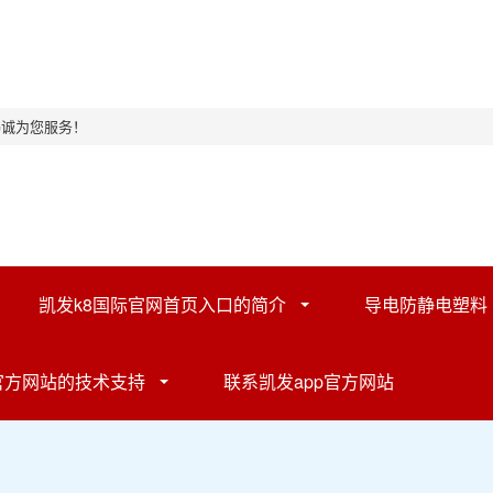
竭诚为您服务！
凯发k8国际官网首页入口的简介
导电防静电塑料
p官方网站的技术支持
联系凯发app官方网站