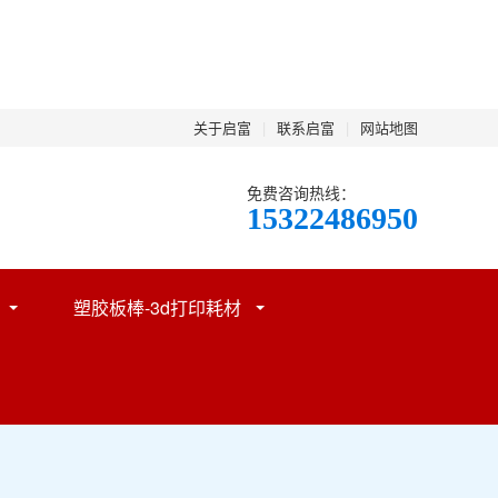
关于启富
|
联系启富
|
网站地图
免费咨询热线：
15322486950
塑胶板棒-3d打印耗材