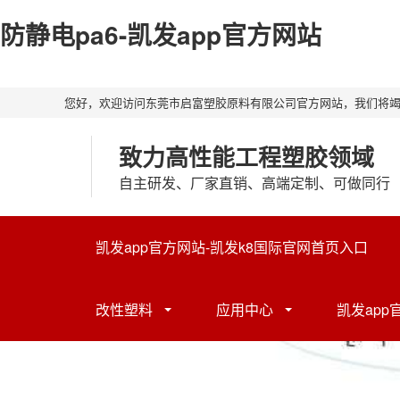
防静电pa6-凯发app官方网站
您好，欢迎访问东莞市启富塑胶原料有限公司官方网站，我们将
致力高性能工程塑胶领域
自主研发、厂家直销、高端定制、可做同行
凯发app官方网站-凯发k8国际官网首页入口
改性塑料
应用中心
凯发ap