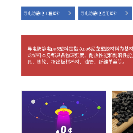
导电防静电工程塑料
导电防静电通用塑料
导电防静电pa6塑料是指以pa6尼龙塑胶材料为
龙塑料本身都具备物理强度、耐热性能和耐磨性能
具、脚轮、挤出板材棒材、油管、纤维单丝等。