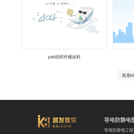
pa6纺织纤维丝料
凯发k
导电防静电
导电防静电工程