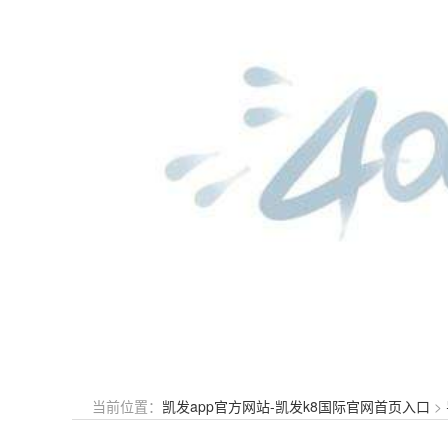
当前位置：
凯发app官方网站-凯发k8国际官网首页入口
>