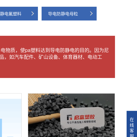
静电氟塑料
导电防静电母粒
导电物质，使pa塑料达到导电防静电的目的。因为尼
产品，如汽车配件、矿山设备、体育器材、电动工
在
线
客
服