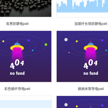
炭黑防静电pa6
加玻纤长效防静电pa6
彩色碳纤导电pa6
碳纳米管导电pa6