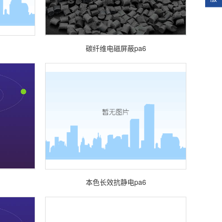
碳纤维电磁屏蔽pa6
本色长效抗静电pa6