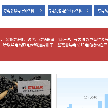
导电防静电特种塑料
导电防静电弹性体塑料
导电防
基材，添加碳纤维、碳黑、碳纳米管、钢纤维、长效抗静电母粒等
，所以导电防静电pa料通常用于一些需要导电防静电的结构性