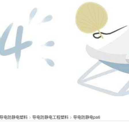
导电防静电塑料
>
导电防静电工程塑料
>
导电防静电pa6