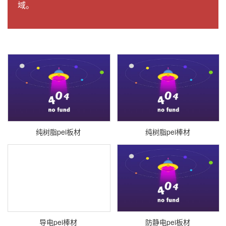
域。
纯树脂pei板材
纯树脂pei棒材
导电pei棒材
防静电pei板材