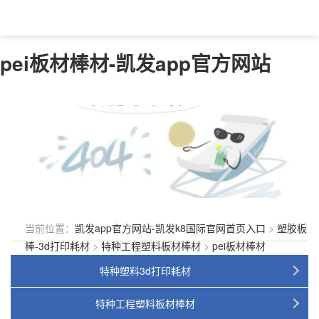
pei板材棒材-凯发app官方网站
当前位置：
凯发app官方网站-凯发k8国际官网首页入口
>
塑胶板
棒-3d打印耗材
>
特种工程塑料板材棒材
>
pei板材棒材
特种塑料3d打印耗材
特种工程塑料板材棒材