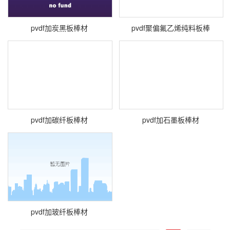
pvdf加炭黑板棒材
pvdf聚偏氟乙烯纯料板棒
pvdf加碳纤板棒材
pvdf加石墨板棒材
pvdf加玻纤板棒材