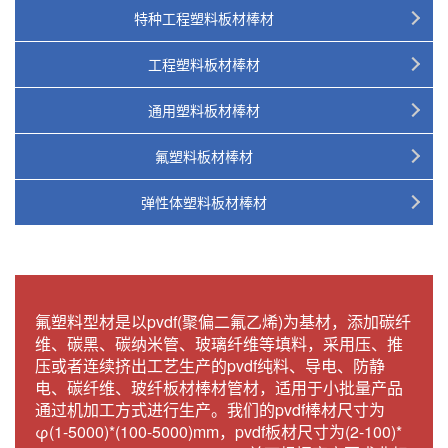
特种工程塑料板材棒材
工程塑料板材棒材
通用塑料板材棒材
氟塑料板材棒材
弹性体塑料板材棒材
氟塑料型材是以pvdf(聚偏二氟乙烯)为基材，添加碳纤
维、碳黑、碳纳米管、玻璃纤维等填料，采用压、推
压或者连续挤出工艺生产的pvdf纯料、导电、防静
电、碳纤维、玻纤板材棒材管材，适用于小批量产品
通过机加工方式进行生产。我们的pvdf棒材尺寸为
φ(1-5000)*(100-5000)mm，pvdf板材尺寸为(2-100)*